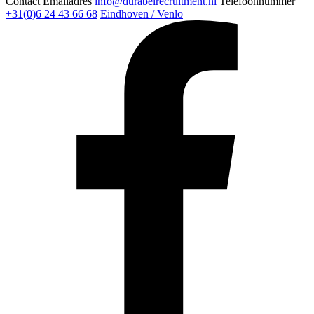
Contact
Emailadres
info@durabelrecruitment.nl
Telefoonnummer
+31(0)6 24 43 66 68
Eindhoven / Venlo