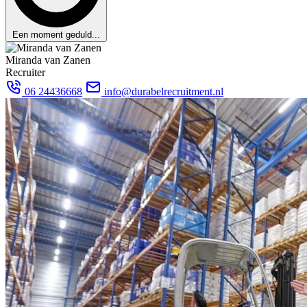
Een moment geduld...
Miranda van Zanen
Recruiter
06 24436668
info@durabelrecruitment.nl