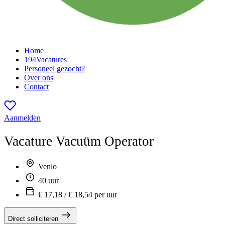
Home
194
Vacatures
Personeel gezocht?
Over ons
Contact
Aanmelden
Vacature
Vacuüm Operator
Venlo
40 uur
€ 17,18 / € 18,54 per uur
Direct solliciteren