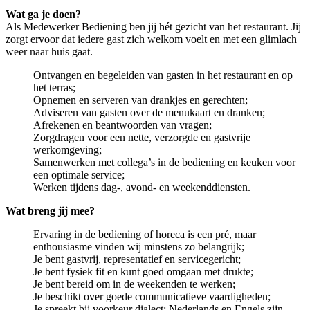
Wat ga je doen?
Als Medewerker Bediening ben jij hét gezicht van het restaurant. Jij
zorgt ervoor dat iedere gast zich welkom voelt en met een glimlach
weer naar huis gaat.
Ontvangen en begeleiden van gasten in het restaurant en op
het terras;
Opnemen en serveren van drankjes en gerechten;
Adviseren van gasten over de menukaart en dranken;
Afrekenen en beantwoorden van vragen;
Zorgdragen voor een nette, verzorgde en gastvrije
werkomgeving;
Samenwerken met collega’s in de bediening en keuken voor
een optimale service;
Werken tijdens dag-, avond- en weekenddiensten.
Wat breng jij mee?
Ervaring in de bediening of horeca is een pré, maar
enthousiasme vinden wij minstens zo belangrijk;
Je bent gastvrij, representatief en servicegericht;
Je bent fysiek fit en kunt goed omgaan met drukte;
Je bent bereid om in de weekenden te werken;
Je beschikt over goede communicatieve vaardigheden;
Je spreekt bij voorkeur dialect; Nederlands en Engels zijn