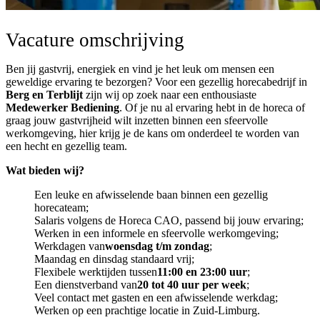
Vacature omschrijving
Ben jij gastvrij, energiek en vind je het leuk om mensen een
geweldige ervaring te bezorgen? Voor een gezellig horecabedrijf in
Berg en Terblijt
zijn wij op zoek naar een enthousiaste
Medewerker Bediening
. Of je nu al ervaring hebt in de horeca of
graag jouw gastvrijheid wilt inzetten binnen een sfeervolle
werkomgeving, hier krijg je de kans om onderdeel te worden van
een hecht en gezellig team.
Wat bieden wij?
Een leuke en afwisselende baan binnen een gezellig
horecateam;
Salaris volgens de Horeca CAO, passend bij jouw ervaring;
Werken in een informele en sfeervolle werkomgeving;
Werkdagen van
woensdag t/m zondag
;
Maandag en dinsdag standaard vrij;
Flexibele werktijden tussen
11:00 en 23:00 uur
;
Een dienstverband van
20 tot 40 uur per week
;
Veel contact met gasten en een afwisselende werkdag;
Werken op een prachtige locatie in Zuid-Limburg.