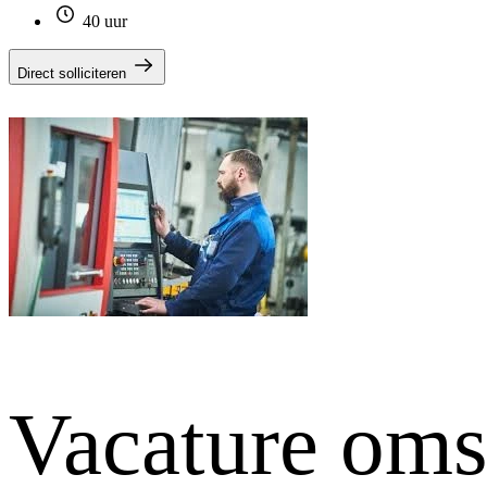
40 uur
Direct solliciteren
Vacature oms