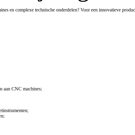
ines en complexe technische onderdelen? Voor een innovatieve produ
len aan CNC machines;
etinstrumenten;
en;