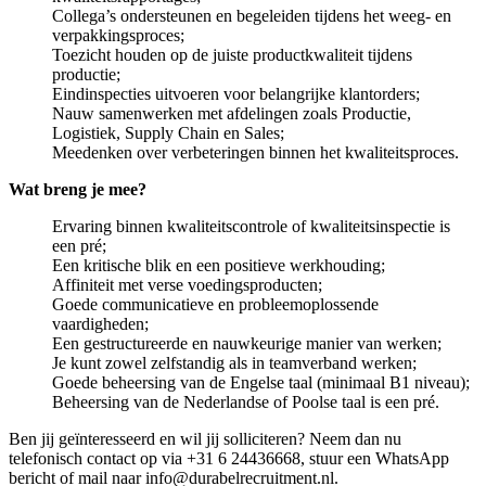
Collega’s ondersteunen en begeleiden tijdens het weeg- en
verpakkingsproces;
Toezicht houden op de juiste productkwaliteit tijdens
productie;
Eindinspecties uitvoeren voor belangrijke klantorders;
Nauw samenwerken met afdelingen zoals Productie,
Logistiek, Supply Chain en Sales;
Meedenken over verbeteringen binnen het kwaliteitsproces.
Wat breng je mee?
Ervaring binnen kwaliteitscontrole of kwaliteitsinspectie is
een pré;
Een kritische blik en een positieve werkhouding;
Affiniteit met verse voedingsproducten;
Goede communicatieve en probleemoplossende
vaardigheden;
Een gestructureerde en nauwkeurige manier van werken;
Je kunt zowel zelfstandig als in teamverband werken;
Goede beheersing van de Engelse taal (minimaal B1 niveau);
Beheersing van de Nederlandse of Poolse taal is een pré.
Ben jij geïnteresseerd en wil jij solliciteren? Neem dan nu
telefonisch contact op via +31 6 24436668, stuur een WhatsApp
bericht of mail naar info@durabelrecruitment.nl.