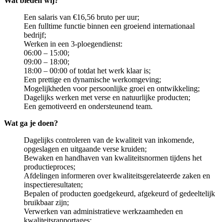
Wat bieden wij?
Een salaris van €16,56 bruto per uur;
Een fulltime functie binnen een groeiend internationaal
bedrijf;
Werken in een 3-ploegendienst:
06:00 – 15:00;
09:00 – 18:00;
18:00 – 00:00 of totdat het werk klaar is;
Een prettige en dynamische werkomgeving;
Mogelijkheden voor persoonlijke groei en ontwikkeling;
Dagelijks werken met verse en natuurlijke producten;
Een gemotiveerd en ondersteunend team.
Wat ga je doen?
Dagelijks controleren van de kwaliteit van inkomende,
opgeslagen en uitgaande verse kruiden;
Bewaken en handhaven van kwaliteitsnormen tijdens het
productieproces;
Afdelingen informeren over kwaliteitsgerelateerde zaken en
inspectieresultaten;
Bepalen of producten goedgekeurd, afgekeurd of gedeeltelijk
bruikbaar zijn;
Verwerken van administratieve werkzaamheden en
kwaliteitsrapportages;