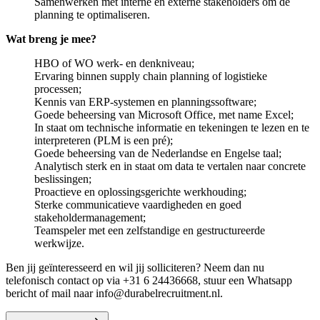
Samenwerken met interne en externe stakeholders om de
planning te optimaliseren.
Wat breng je mee?
HBO of WO werk- en denkniveau;
Ervaring binnen supply chain planning of logistieke
processen;
Kennis van ERP-systemen en planningssoftware;
Goede beheersing van Microsoft Office, met name Excel;
In staat om technische informatie en tekeningen te lezen en te
interpreteren (PLM is een pré);
Goede beheersing van de Nederlandse en Engelse taal;
Analytisch sterk en in staat om data te vertalen naar concrete
beslissingen;
Proactieve en oplossingsgerichte werkhouding;
Sterke communicatieve vaardigheden en goed
stakeholdermanagement;
Teamspeler met een zelfstandige en gestructureerde
werkwijze.
Ben jij geïnteresseerd en wil jij solliciteren? Neem dan nu
telefonisch contact op via +31 6 24436668, stuur een Whatsapp
bericht of mail naar info@durabelrecruitment.nl.